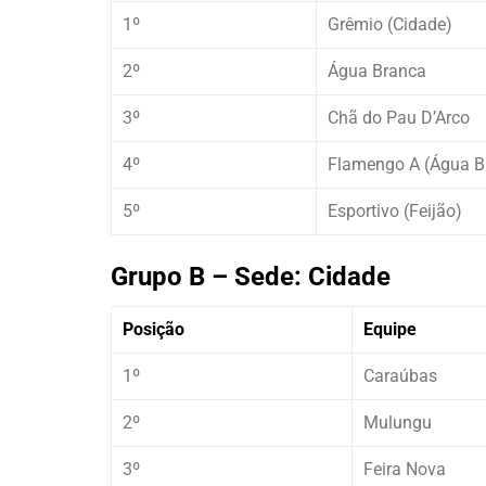
1º
Grêmio (Cidade)
2º
Água Branca
3º
Chã do Pau D’Arco
4º
Flamengo A (Água B
5º
Esportivo (Feijão)
Grupo B – Sede: Cidade
Posição
Equipe
1º
Caraúbas
2º
Mulungu
3º
Feira Nova