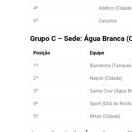
4º
Atlético (Cidade
5º
Caiçaras
Grupo C – Sede: Água Branca (
Posição
Equipe
1º
Barcelona (Tanques
2º
Napoli (Cidade)
3º
Santa Cruz (Água B
4º
Sport (Chã do Roch
5º
Milan (Cidade)