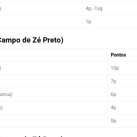
)
4p, -1sg
1p
Campo de Zé Preto)
Pontos
)
10p
7p
ranca)
6p
a)
4p
0p